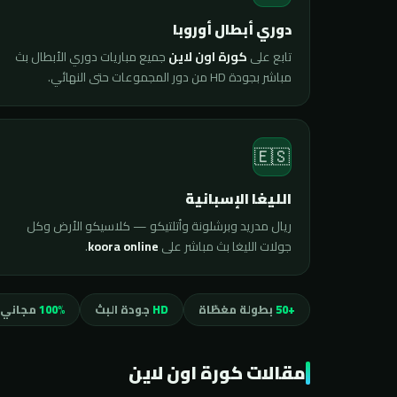
دوري أبطال أوروبا
تابع على
كورة اون لاين
جميع مباريات دوري الأبطال بث
مباشر بجودة HD من دور المجموعات حتى النهائي.
🇪🇸
الليغا الإسبانية
ريال مدريد وبرشلونة وأتلتيكو — كلاسيكو الأرض وكل
جولات الليغا بث مباشر على
koora online
.
+50
بطولة مغطّاة
HD
جودة البث
100%
مجاني 
مقالات كورة اون لاين