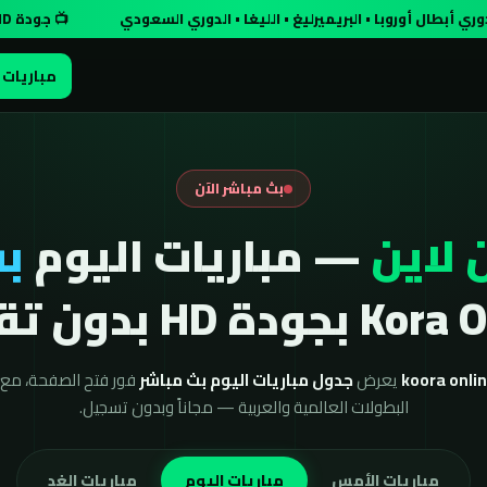
روبا • البريميرليغ • الليغا • الدوري السعودي
📺 جودة HD مجاناً وبدون تسجيل
مباريات 
بث مباشر الآن
 لاين
— مباريات اليوم
بث
ودة HD بدون تقطيع
يعرض
جدول مباريات اليوم بث مباشر
فور فتح الصفحة، مع ن
البطولات العالمية والعربية — مجاناً وبدون تسجيل.
مباريات الأمس
مباريات اليوم
مباريات الغد