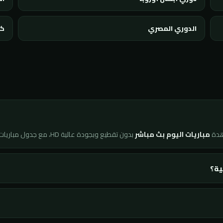
الدوري المصري
كأ
هدة
مباريات اليوم بث مباشر
بدون تقطيع وبجودة عالية HD، مع جدول مباريات محدّث لحظة بلحظة ونتائج فورية لجميع البطولات.
ية؟