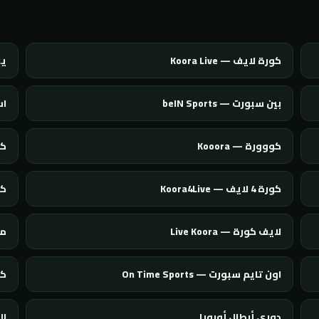
كورة لايف — Koora Live
يلا
بين سبورت — beIN Sports
اس
كووورة — Kooora
كول
كورة 4 لايف — Koora4Live
كورة 
لايف كورة — Live Koora
مو
اون تايم سبورت — On Time Sports
كور
دوري أبطال أوروبا
ال