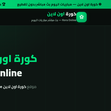
ة اون لاين — مباريات اليوم بث مباشر بدون تقطيع
🏆 دوري أبطال أو
كورة
اون لاين
⚽
Kora Online — بث مباشر مباريات اليوم
كورة اون
Kora Online بج
موقع
كورة اون لاين koora online