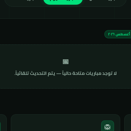
📅
لا توجد مباريات متاحة حالياً — يتم التحديث تلقائياً.
🦁