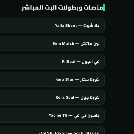
منصات وبطولات البث المباشر
يلا شوت — Yalla Shoot
بين ماتش — Bein Match
في الجول — FilGoal
كورة ستار — Kora Star
كورة جول — Kora Goal
ياسين تي في — Yacine TV
مباريات اليوم — الجدول الكامل