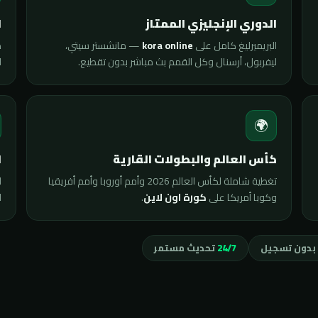
ي
الدوري الإنجليزي الممتاز
ى
— مانشستر سيتي،
kora online
البريميرليغ كامل على
.
ليفربول، أرسنال وكل القمم بث مباشر بدون تقطيع.

🌍
ة
كأس العالم والبطولات القارية
ت
تغطية شاملة لكأس العالم 2026 وأمم أوروبا وأمم أفريقيا
ى
.
كورة اون لاين
وكوبا أمريكا على
تحديث مستمر
24/7
مجاني بدون