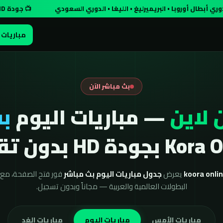
روبا • البريميرليغ • الليغا • الدوري السعودي
📺 جودة HD مجاناً وبدون تسجيل
مباريات 
بث مباشر الآن
 لاين
— مباريات اليوم
بث
ودة HD بدون تقطيع
يعرض
جدول مباريات اليوم بث مباشر
فور فتح الصفحة، مع ن
البطولات العالمية والعربية — مجاناً وبدون تسجيل.
مباريات الأمس
مباريات اليوم
مباريات الغد