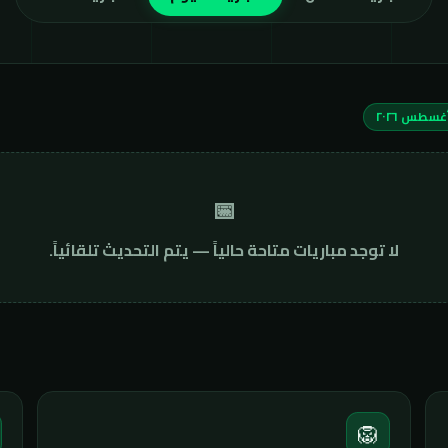
📅
لا توجد مباريات متاحة حالياً — يتم التحديث تلقائياً.
🦁