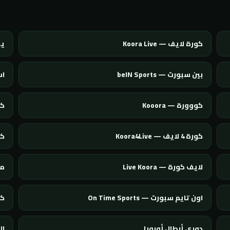
كورة لايف — Koora Live
يلا
بين سبورت — beIN Sports
اس
كووورة — Kooora
كول
كورة 4 لايف — Koora4Live
كورة 
لايف كورة — Live Koora
مو
اون تايم سبورت — On Time Sports
كور
دوري أبطال أوروبا
ال