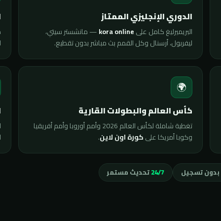
ي
الدوري الإنجليزي الممتاز
ى
— مانشستر سيتي،
kora online
البريميرليغ كامل على
.
ليفربول، أرسنال وكل القمم بث مباشر بدون تقطيع.

🌍
ة
كأس العالم والبطولات القارية
ت
تغطية شاملة لكأس العالم 2026 وأمم أوروبا وأمم أفريقيا
ى
.
كورة اون لاين
وكوبا أمريكا على
تحديث مستمر
24/7
مجاني بدون