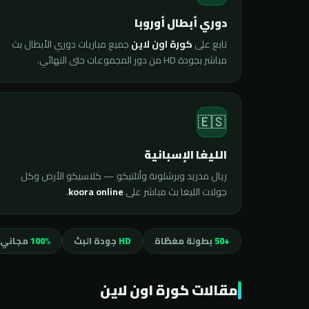
دوري أبطال أوروبا
تابع على
كورة اون لاين
جميع مباريات دوري الأبطال بث
مباشر بجودة HD من دور المجموعات حتى النهائي.
🇪🇸
الليغا الإسبانية
ريال مدريد وبرشلونة وأتلتيكو — كلاسيكو الأرض وكل
جولات الليغا بث مباشر على
koora online
.
+50
بطولة مغطّاة
HD
جودة البث
100%
مجاني 
مقالات كورة اون لاين