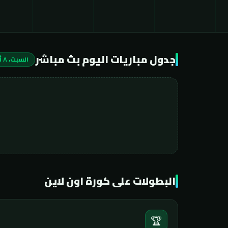
جدول مباريات اليوم بث مباشر
السبت، ٨ أغسطس ٢٠٢٦
البطولات على كورة اون لاين
🏆