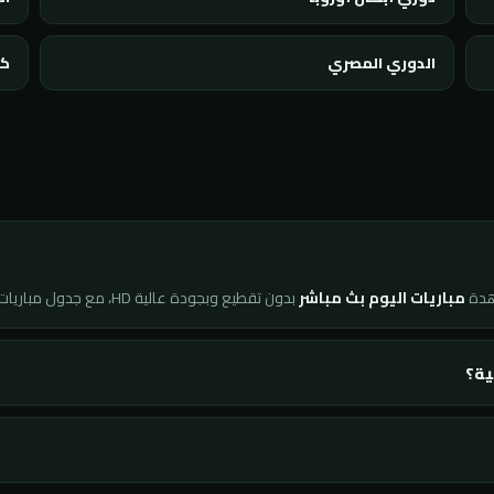
الدوري المصري
كأ
هدة
مباريات اليوم بث مباشر
بدون تقطيع وبجودة عالية HD، مع جدول مباريات محدّث لحظة بلحظة ونتائج فورية لجميع البطولات.
ية؟