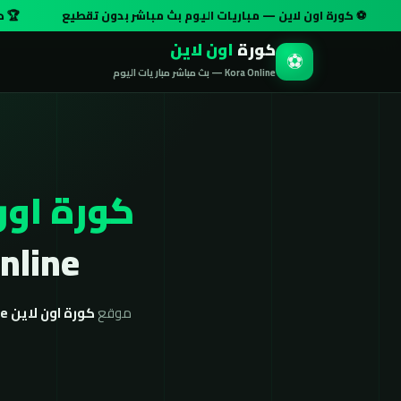
ة اون لاين — مباريات اليوم بث مباشر بدون تقطيع
🏆 دوري أبطال أو
كورة
اون لاين
⚽
Kora Online — بث مباشر مباريات اليوم
كورة اون
Kora Online بج
موقع
كورة اون لاين koora online