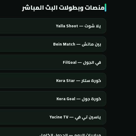
منصات وبطولات البث المباشر
يلا شوت — Yalla Shoot
بين ماتش — Bein Match
في الجول — FilGoal
كورة ستار — Kora Star
كورة جول — Kora Goal
ياسين تي في — Yacine TV
مباريات اليوم — الجدول الكامل