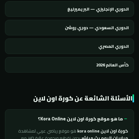
الدوري الإنجليزي — البريميرليغ
الدوري السعودي — دوري روشن
الدوري المصري
كأس العالم 2026
الأسئلة الشائعة عن كورة اون لاين
ما هو موقع كورة اون لاين Kora Online؟
كورة اون لاين kora online
هو موقع رياضي عربي لمشاهدة
مباريات اليوم بث مباشر
بدون تقطيع وبجودة عالية HD، مع