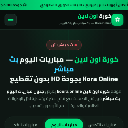
 أوروبا • البريميرليغ • الليغا • الدوري السعودي
📺 جودة HD مجاناً وبدون تسجيل
كورة
اون لاين
⚽
Kora Online — بث مباشر مباريات اليوم
بث مباشر الآن
كورة اون لاين
— مباريات اليوم
بث
مباشر
Kora Online بجودة HD بدون تقطيع
موقع
كورة اون لاين koora online
يعرض
جدول مباريات اليوم
بث مباشر
فور فتح الصفحة، مع نتائج لحظية وتغطية لكل البطولات
العالمية والعربية — مجاناً وبدون تسجيل.
مباريات الأمس
مباريات اليوم
مباريات الغد