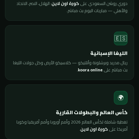
دوري روشن السعودي على
كورة اون لاين
: الهلال، النصر، الاتحاد
والأهلي — مباريات اليوم بث مباشر.
🇪🇸
الليغا الإسبانية
ريال مدريد وبرشلونة وأتلتيكو — كلاسيكو الأرض وكل جولات الليغا
بث مباشر على
koora online
.
🌍
كأس العالم والبطولات القارية
تغطية شاملة لكأس العالم 2026 وأمم أوروبا وأمم أفريقيا وكوبا
أمريكا على
كورة اون لاين
.