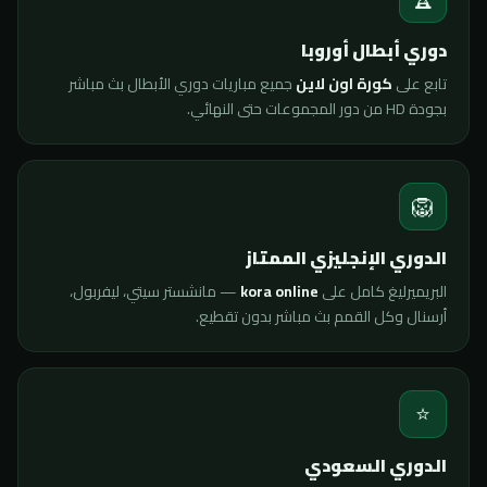
دوري أبطال أوروبا
تابع على
كورة اون لاين
جميع مباريات دوري الأبطال بث مباشر
بجودة HD من دور المجموعات حتى النهائي.
🦁
الدوري الإنجليزي الممتاز
البريميرليغ كامل على
kora online
— مانشستر سيتي، ليفربول،
أرسنال وكل القمم بث مباشر بدون تقطيع.
⭐
الدوري السعودي